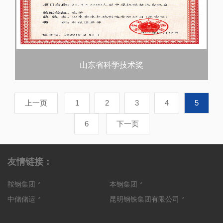
山东省科学技术奖
上一页
1
2
3
4
5
6
下一页
友情链接：
鞍钢集团
本钢集团
中储储运
昆明钢铁集团有限公司