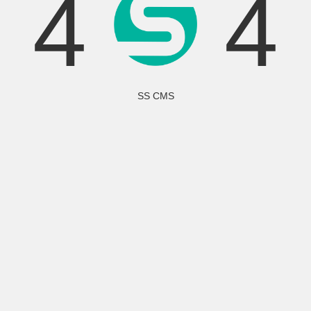
4
4
SS CMS