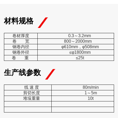
材料规格
卷材厚度
0.3～3.2mm
卷 宽
800～2000mm
钢卷内径
φ610mm，φ508mm
钢卷外径
≤φ1800mm
卷 重
≤25t
生产线参数
线 速 度
80m/min
剪切长度
1～5m
堆垛重量
10t