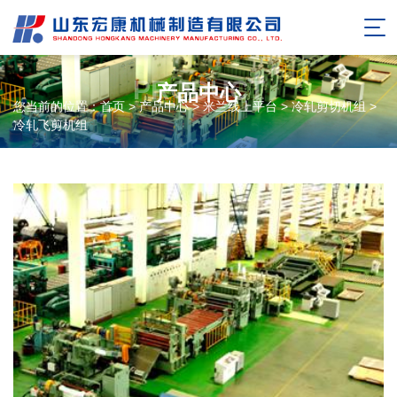
PRODUCT
产品中心
您当前的位置：
首页
>
产品中心
>
米兰线上平台
>
冷轧剪切机组
>
冷轧飞剪机组